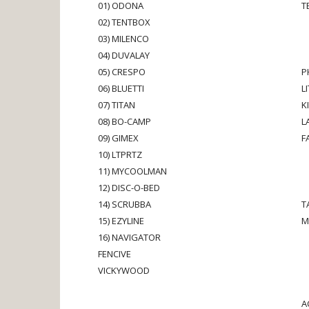
01) ODONA
T
02) TENTBOX
03) MILENCO
04) DUVALAY
05) CRESPO
P
06) BLUETTI
L
07) TITAN
K
08) BO-CAMP
L
09) GIMEX
F
10) LTPRTZ
11) MYCOOLMAN
12) DISC-O-BED
14) SCRUBBA
T
15) EZYLINE
M
16) NAVIGATOR
FENCIVE
VICKYWOOD
A