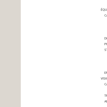
ÉQU
C
D
P
S
E
VIS
C
T
A