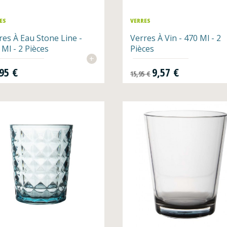
ES
VERRES
res À Eau Stone Line -
Verres À Vin - 470 Ml - 2
 Ml - 2 Pièces
Pièces
+
Prix de base
Prix
95 €
9,57 €
15,95 €