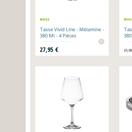
MUGS
MUG
Tasse Vivid Line - Mélamine -
Tas
380 Ml - 4 Pièces
380
+
Prix
Prix 
27,95 €
27,9