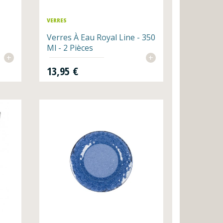
VERRES
Verres À Eau Royal Line - 350
Ml - 2 Pièces
+
+
Prix
13,95 €