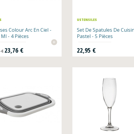
S
USTENSILES
ses Colour Arc En Ciel -
Set De Spatules De Cuisi
 Ml - 4 Pièces
Pastel - 5 Pièces
+
de base
Prix
Prix
23,76 €
22,95 €
5 €