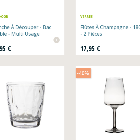
DOOR
VERRES
nche À Découper - Bac
Flûtes À Champagne - 18
able - Multi Usage
- 2 Pièces
+
Prix
95 €
17,95 €
-40%