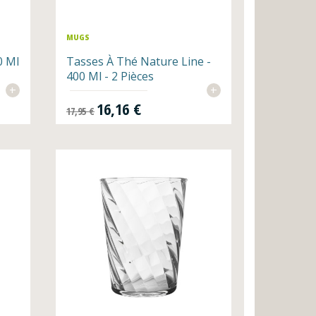
MUGS
0 Ml
Tasses À Thé Nature Line -
400 Ml - 2 Pièces
+
+
Prix de base
Prix
16,16 €
17,95 €