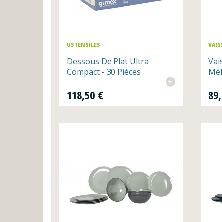
USTENSILES
VAIS
Dessous De Plat Ultra
Vai
Compact - 30 Pièces
Mél
+
Prix
Prix
118,50 €
89,