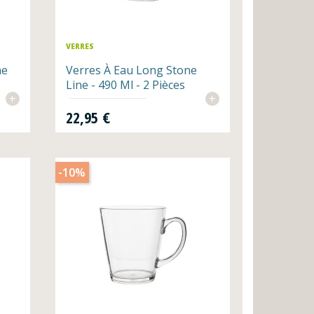
VERRES
ne
Verres À Eau Long Stone
Line - 490 Ml - 2 Pièces
+
+
Prix
22,95 €
-10%