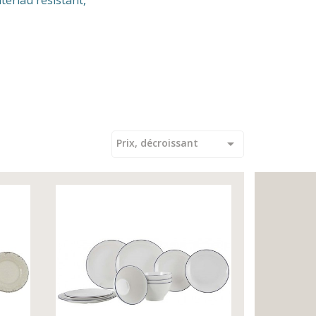
tériau résistant,

Prix, décroissant