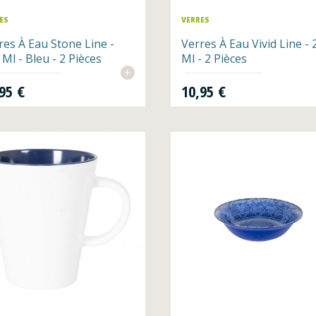
ES
VERRES
res À Eau Stone Line -
Verres À Eau Vivid Line - 
 Ml - Bleu - 2 Pièces
Ml - 2 Pièces
+
Prix
95 €
10,95 €