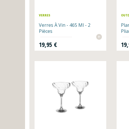
VERRES
OUT
Verres À Vin - 465 Ml - 2
Pla
Pièces
Pli
+
Prix
Prix
19,95 €
19,