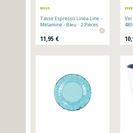
MUGS
VERR
Tasse Espresso Linea Line -
Ver
Mélamine - Bleu - 2 Pièces
480
+
Prix
Prix
11,95 €
10,