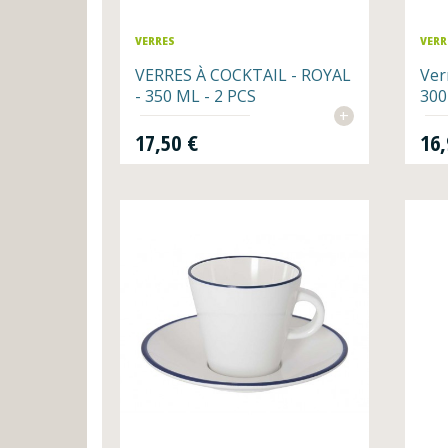
VERRES
VERR
VERRES À COCKTAIL - ROYAL
Ver
- 350 ML - 2 PCS
300
+
Prix
Prix
17,50 €
16,