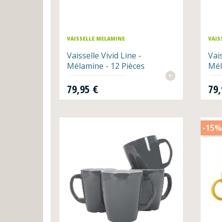
VAISSELLE MELAMINE
VAIS
Vaisselle Vivid Line -
Vai
Mélamine - 12 Pièces
Mél
+
Prix
Prix
79,95 €
79,
-15