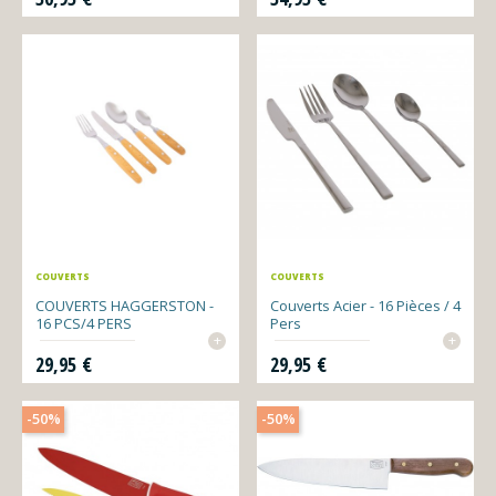
COUVERTS
COUVERTS
COUVERTS HAGGERSTON -
Couverts Acier - 16 Pièces / 4
16 PCS/4 PERS
Pers
+
+
Prix
Prix
29,95 €
29,95 €
-50%
-50%