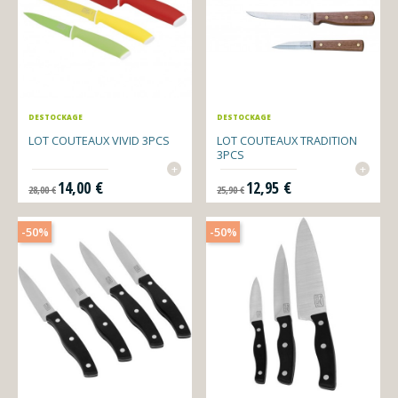
DESTOCKAGE
DESTOCKAGE
LOT COUTEAUX VIVID 3PCS
LOT COUTEAUX TRADITION
3PCS
+
+
Prix de base
Prix
Prix de base
Prix
14,00 €
12,95 €
28,00 €
25,90 €
-50%
-50%