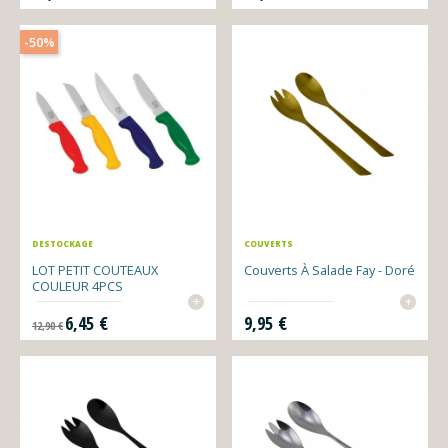
-50%
DESTOCKAGE
COUVERTS
LOT PETIT COUTEAUX
Couverts À Salade Fay - Doré
COULEUR 4PCS
+
+
Prix de base
Prix
Prix
6,45 €
9,95 €
12,90 €