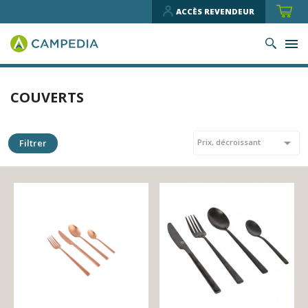
ACCÈS REVENDEUR
COUVERTS

Filtrer
Prix, décroissant