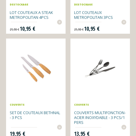
DESTOCKAGE
DESTOCKAGE
LOT COUTEAUX A STEAK
LOT COUTEAUX
METROPOLITAN 4PCS
METROPOLITAN 3PCS
+
+
Prix de base
Prix
Prix de base
Prix
10,95 €
10,95 €
21,90 €
21,90 €
COUVERTS
COUVERTS
SET DE COUTEAUX BETHNAL
COUVERTS MULTIFONCTION-
- 3 PCS
ACIER INOXYDABLE - 3 PCS/1
PERS
+
+
Prix
Prix
19,95 €
13,95 €