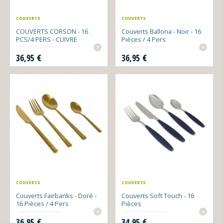
COUVERTS
COUVERTS
COUVERTS CORSON - 16
Couverts Ballona - Noir - 16
PCS/4 PERS - CUIVRE
Pièces / 4 Pers
+
+
Prix
Prix
36,95 €
36,95 €
COUVERTS
COUVERTS
Couverts Fairbanks - Doré -
Couverts Soft Touch - 16
16 Pièces / 4 Pers
Pièces
+
+
Prix
Prix
36,95 €
34,95 €