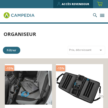
ACCÈS REVENDEUR
ORGANISEUR

Filtrer
Prix, décroissant
-15%
-15%