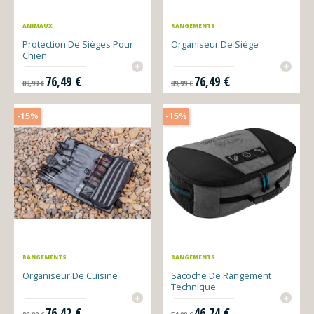
ANIMAUX
RANGEMENTS
Protection De Sièges Pour
Organiseur De Siège
Chien
+
+
Prix de base
Prix
Prix de base
Prix
76,49 €
76,49 €
89,99 €
89,99 €
-15%
-15%
RANGEMENTS
RANGEMENTS
Organiseur De Cuisine
Sacoche De Rangement
Technique
+
+
Prix de base
Prix
Prix de base
Prix
76,42 €
46,74 €