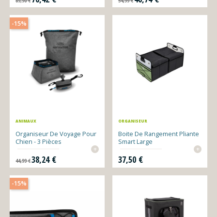
89,90 €
54,99 €
-15%
ANIMAUX
ORGANISEUR
Organiseur De Voyage Pour
Boite De Rangement Pliante
Chien - 3 Pièces
Smart Large
+
+
Prix de base
Prix
Prix
38,24 €
37,50 €
44,99 €
-15%