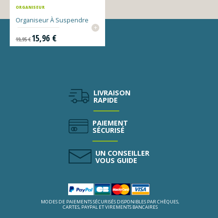
ORGANISEUR
Organiseur À Suspendre
+
Prix de base
Prix
15,96 €
19,95 €
LIVRAISON
RAPIDE
PAIEMENT
SÉCURISÉ
UN CONSEILLER
VOUS GUIDE
MODES DE PAIEMENTS SÉCURISÉS DISPONIBLES PAR CHÈQUES,
CARTES, PAYPAL ET VIREMENTS BANCAIRES