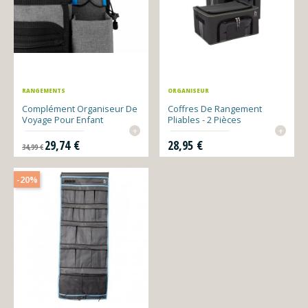
RANGEMENTS
ORGANISEUR
Complément Organiseur De
Coffres De Rangement
Voyage Pour Enfant
Pliables - 2 Pièces
+
+
Prix de base
Prix
Prix
29,74 €
28,95 €
34,99 €
-20%