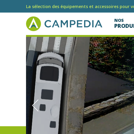
La sélection des équipements et accessoires pour vo
NOS
PRODU
DÉ
OP
V