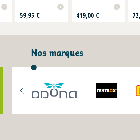
+
+
+
Prix
Prix
Prix
59,95 €
419,00 €
72
Nos marques