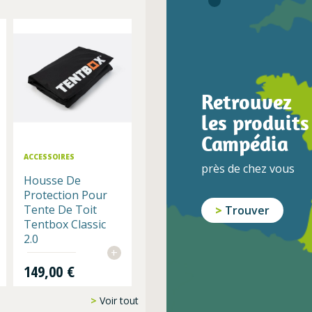
Retrouvez
les produits
Campédia
ACCESSOIRES
près de chez vous
Housse De
Protection Pour
Tente De Toit
Trouver
Tentbox Classic
2.0
+
Prix
149,00 €
Voir tout