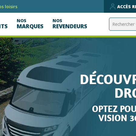
s loisirs
ACCÈS 
NOS
NOS
ITS
MARQUES
REVENDEURS
COUVREZ ODONA
DRONE VIEW 5
TEZ POUR LE SYSTÈME DE
ISION 360 DE RÉFÉRENCE