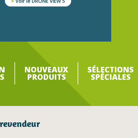
ON
NOUVEAUX
SÉLECTIONS
S
PRODUITS
SPÉCIALES
 revendeur