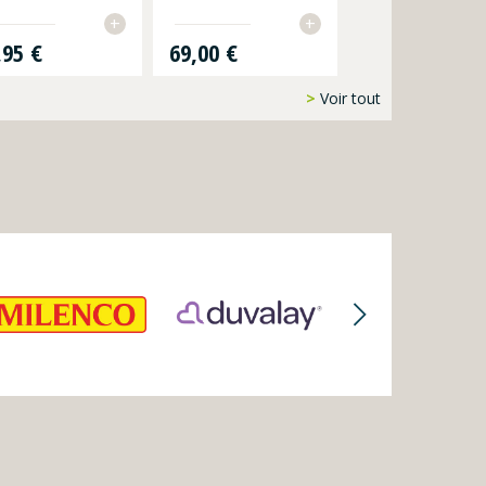
+
+
Prix
,95 €
69,00 €
Voir tout