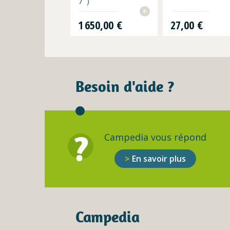
7'')
+
Prix
Prix
1 650,00 €
27,00 €
Besoin d'aide ?
?
Campedia vous répond
En savoir plus
Campedia