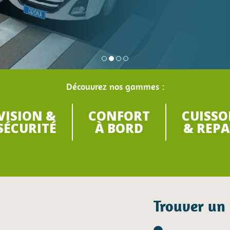
Voir le DRONE VIEW 5
Découvrez nos gammes :
VISION &
CONFORT
CUISS
SÉCURITÉ
À BORD
& REPA
Trouver un