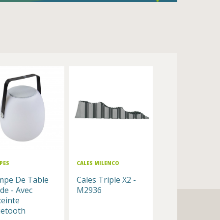
PES
CALES MILENCO
mpe De Table
Cales Triple X2 -
de - Avec
M2936
einte
uetooth