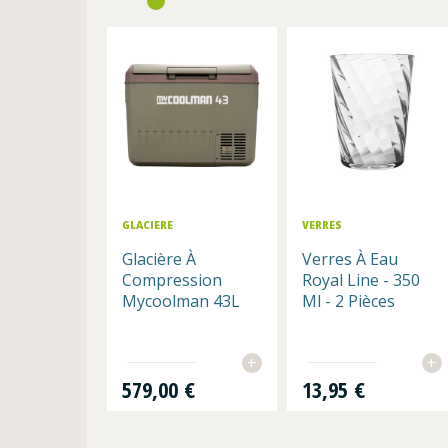
GLACIERE
VERRES
Glacière À
Verres À Eau
Compression
Royal Line - 350
Mycoolman 43L
Ml - 2 Pièces
+
+
Prix
Prix
579,00 €
13,95 €