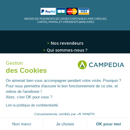
MODES DE PAIEMENTS SÉCURISÉS DISPONIBLES PAR CHÈQUES,
CARTES, PAYPAL ET VIREMENTS BANCAIRES
Nos revendeurs
Qui sommes-nous ?
Nos produits
Gestion
Contactez-nous
des Cookies
Plan du site
CGV et mentions légales
On aimerait bien vous accompagner pendant votre visite. Pourquoi ?
Données personnelles
Pour nous permettre d'assurer le bon fonctionnement de ce site, et
même de l'améliorer !
Alors, c'est OK pour vous ?
REJOIGNEZ-NOUS
Lire la politique de confidentialité
SUR FACEBOOK
Consentements certifiés par
Non merci
Je choisis
OK pour moi