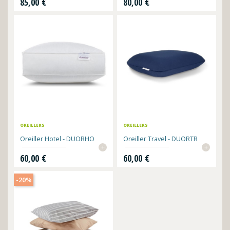
85,00 €
80,00 €
OREILLERS
OREILLERS
Oreiller Hotel - DUORHO
Oreiller Travel - DUORTR
+
+
Prix
Prix
60,00 €
60,00 €
-20%