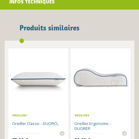
INFOS TECHNIQUES
Produits similaires
OREILLERS
OREILLERS
Oreiller Classic - DUORCL
Oreiller Ergonomic -
DUORER
+
+
Prix
Prix