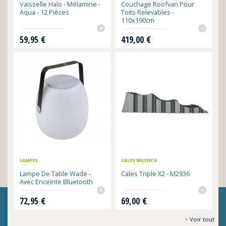
Vaisselle Halo - Mélamine -
Couchage Roofvan Pour
Aqua - 12 Pièces
Toits Relevables -
110x190cm
+
+
Prix
Prix
59,95 €
419,00 €
LAMPES
CALES MILENCO
Lampe De Table Wade -
Cales Triple X2 - M2936
Avec Enceinte Bluetooth
+
+
Prix
Prix
72,95 €
69,00 €
Voir tout