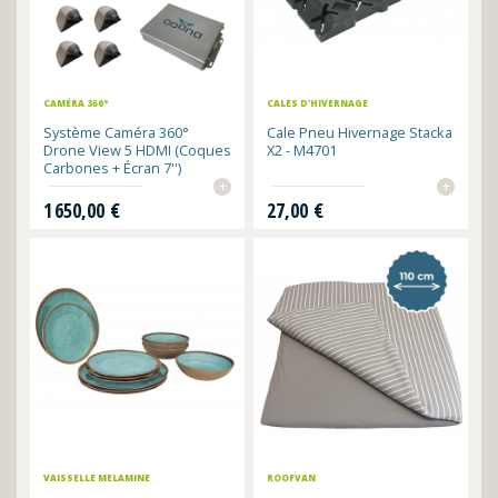
CAMÉRA 360°
CALES D'HIVERNAGE
Système Caméra 360°
Cale Pneu Hivernage Stacka
Drone View 5 HDMI (Coques
X2 - M4701
Carbones + Écran 7'')
+
+
Prix
Prix
1 650,00 €
27,00 €
VAISSELLE MELAMINE
ROOFVAN