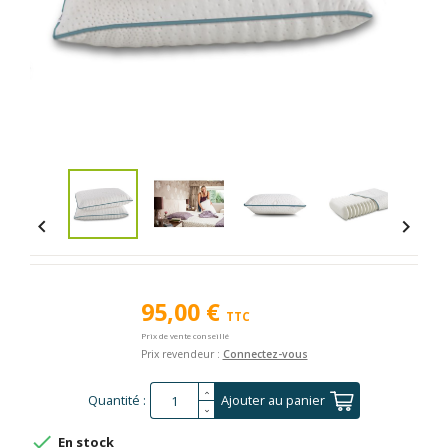


95,00 €
TTC
Prix de vente conseillé
Prix revendeur :
Connectez-vous
Quantité :
Ajouter au panier

En stock