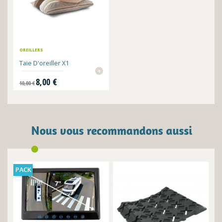
OREILLERS
Taie D'oreiller X1
+
Prix de base
Prix
8,00 €
10,00 €
Nous vous recommandons aussi
PACK