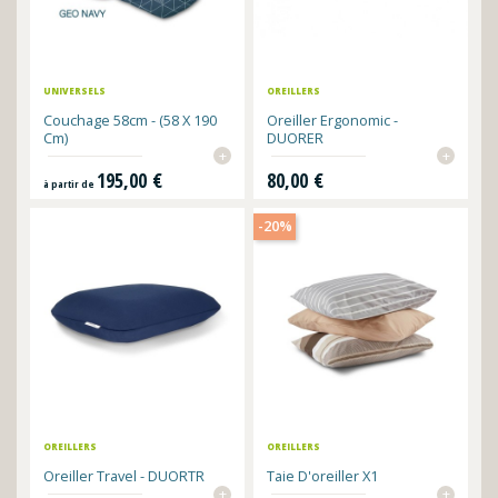
UNIVERSELS
OREILLERS
Couchage 58cm - (58 X 190
Oreiller Ergonomic -
Cm)
DUORER
+
+
Prix
Prix
195,00 €
80,00 €
à partir de
-20%
OREILLERS
OREILLERS
Oreiller Travel - DUORTR
Taie D'oreiller X1
+
+