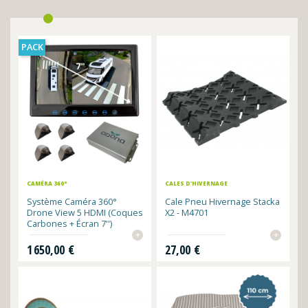
PACK
CAMÉRA 360°
CALES D'HIVERNAGE
Système Caméra 360°
Cale Pneu Hivernage Stacka
Drone View 5 HDMI (Coques
X2 - M4701
Carbones + Écran 7'')
+
+
Prix
Prix
1 650,00 €
27,00 €