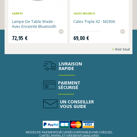
LAMPES
CALES MILENCO
Lampe De Table Wade -
Cales Triple X2 - M2936
Avec Enceinte Bluetooth
+
+
Prix
Prix
72,95 €
69,00 €
Voir tout
LIVRAISON
RAPIDE
PAIEMENT
SÉCURISÉ
UN CONSEILLER
VOUS GUIDE
MODES DE PAIEMENTS SÉCURISÉS DISPONIBLES PAR CHÈQUES,
CARTES, PAYPAL ET VIREMENTS BANCAIRES