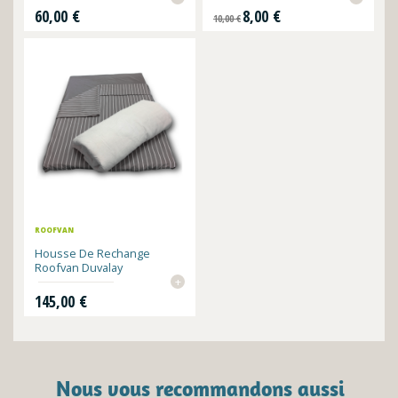
Prix
Prix de base
Prix
60,00 €
8,00 €
10,00 €
ROOFVAN
Housse De Rechange
Roofvan Duvalay
+
Prix
145,00 €
Nous vous recommandons aussi