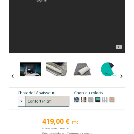


Choix de l'épaisseur
Choix du coloris
Geo Navy
Coffee Cream
Gris
Rayé Gris
Geo Cappucci
Turquoise Navy
419,00 €
TTC
Prix de vente conseillé
Prix revendeur :
Connectez-vous