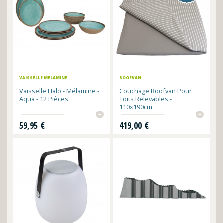
VAISSELLE MELAMINE
ROOFVAN
Vaisselle Halo - Mélamine -
Couchage Roofvan Pour
Aqua - 12 Pièces
Toits Relevables -
110x190cm
+
+
Prix
Prix
59,95 €
419,00 €